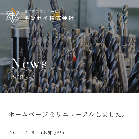
News
お知らせ
ホームページをリニューアルしました。
メッセージ
キンセイの強み
取り組み
会社情報
2024.12.19
(お知らせ)
金型事業部
部品加工事業部